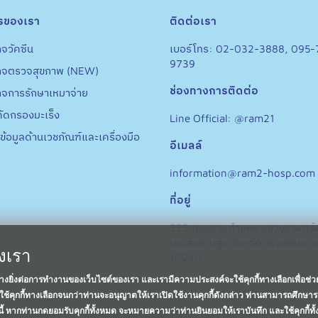
รของเรา
ติดต่อเรา
จวัคซีน
เบอร์โทร: 02-032-3888, 095-
9739
กจตรวจสุขภาพ (NEW)
ช่องทางการติดต่อ
กจการรักษาเหมาจ่าย
ัดกรองมะเร็ง
Line Official: @ram21
ข้อมูลด้านเวชภัณฑ์และเครื่องมือ
อีเมลล์
information@ram2-hosp.com
ที่อยู่
222 ถนนรามคำแหง แขวงราษฎร์
เขตสะพานสูง จังหวัดกรุงเทพมห
องเรา
10240
อย่างยิ่งต่อการทำงานของเว็บไซต์ของเรา และเรามีความประสงค์จะใช้คุกกี้ทางเลือกเพื่อช่
ช้คุกกี้ทางเลือกจนกว่าท่านจะอนุญาตให้เราเปิดใช้งานคุกกี้ดังกล่าว ท่านสามารถศึกษาร
งนี้ หากท่านกดยอมรับคุกกี้ทั้งหมด จะหมายความว่าท่านยินยอมให้เราบันทึก และใช้คุกกี้ทั