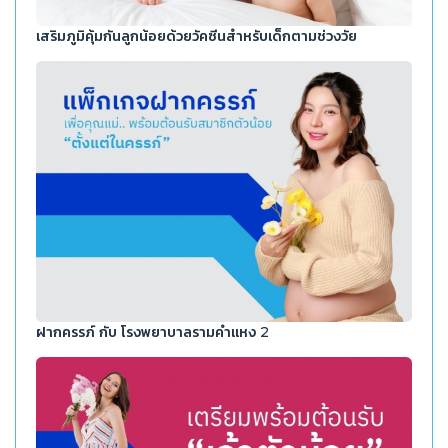
เสริมภูมิคุ้มกันลูกน้อยด้วยวัคซีนสำหรับเด็กตามช่วงวัย
ฝากครรภ์ กับ โรงพยาบาลรามคำแหง 2