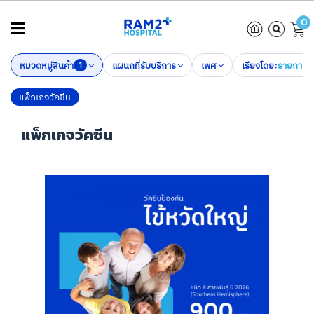
0
หมวดหมู่สินค้า
1
แผนกที่รับบริการ
เพศ
เรียงโดย:
รายการล่
แพ็กเกจวัคซีน
แพ็กเกจวัคซีน