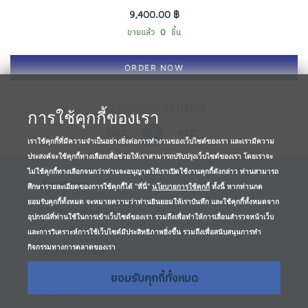
9,400.00 ฿
ขายแล้ว
0
ชิ้น
ORDER NOW
27 ITEMS OF 27 ITEMS
การใช้คุกกี้ของเรา
1
BACK
NEXT
เราใช้คุกกี้ที่มีความจำเป็นอย่างยิ่งต่อการทำงานของเว็บไซต์ของเรา และเรามีความ
ประสงค์จะใช้คุกกี้ทางเลือกเพื่อช่วยให้เราสามารถปรับปรุงเว็บไซต์ของเรา โดยเราจะ
ไม่ใช้คุกกี้ทางเลือกจนกว่าท่านจะอนุญาตให้เราเปิดใช้งานคุกกี้ดังกล่าว ท่านสามารถ
เกี่ยวกับเรา
ศึกษารายละเอียดของการใช้คุกกี้ได้ "ที่นี่"
นโยบายการใช้คุกกี้
ทั้งนี้ หากท่านกด
ยอมรับคุกกี้ทั้งหมด จะหมายความว่าท่านยินยอมให้เราบันทึก และใช้คุกกี้ทั้งหมดจาก
ข้อกำหนดและเงื่อนไข
อุปกรณ์ที่ท่านใช้ในการเข้าเว็บไซต์ของเรา รวมถึงเพื่อทำให้การเลื่อนสำรวจหน้าเว็บ
นโยบายส่วนตัว
และการวิเคราะห์การใช้เว็บไซต์มีประสิทธิภาพยิ่งขึ้น รวมถึงเพื่อสนับสนุนการทำ
กิจกรรมทางการตลาดของเรา
ข่าวสารและกิจกรรม
ติดต่อเรา
ยอมรับคุกกี้ทั้งหมด
เกี่ยวกับเรา