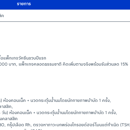
รายการ
สิค
้อแพ็กเกจวัคซีนขวบปีแรก
,000 บาท, แพ็กเกจคลอดธรรมชาติ คิดเพิ่มตามจริงพร้อมรับส่วนลด 15%
) ห้องคอนเน็ค + นวดกระตุ้นน้ำนมโดยนักกายภาพบำบัด 1 ครั้ง,
ลาสสิค,
วัน) ห้องคอนเน็ค + นวดกระตุ้นน้ำนมโดยนักกายภาพบำบัด 1 ครั้ง,
องคลาสสิค
ABO, กรุ๊ปเลือด Rh, ตรวจหาภาวะบกพร่องไทรอยด์ฮอร์โมนแต่กำเนิด (TSH