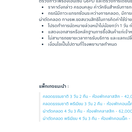
ตรวจภาวะพร่องเอนไซม์ G6PD และตรวจการได้ยิน
ราคาดังกล่าว ครอบคลุม ค่าวัคซีนสำหรับทารกแร
กรณีมีภาวะแทรกซ้อนระหว่างการคลอด, มีการเป
ผ่าตัดคลอด ทางรพ.ขอสงวนสิทธิในการคิดค่าใช้จ่าย
โปรดทำการนัดหมายล่วงหน้าไม่น้อยกว่า 1 วัน ก่
แสดงเอกสารหรือหลักฐานการซื้อสินค้าแก่เจ้าหน
ไม่สามารถขยายเวลาการรับบริการ และแลกเปลี่
เงื่อนไขเป็นไปตามที่โรงพยาบาลกำหนด
แพ็กเกจแนะนำ :
คลอดธรรมชาติ 3 วัน 2 คืน - ห้องพักคลาสสิค - 42,
คลอดธรรมชาติ พรีเมียม 3 วัน 2 คืน - ห้องพักคอนเน
ผ่าตัดคลอด 4 วัน 3 คืน - ห้องพักคลาสสิค - 62,00
ผ่าตัดคลอด พรีเมียม 4 วัน 3 คืน - ห้องพักคอนเน็ค 