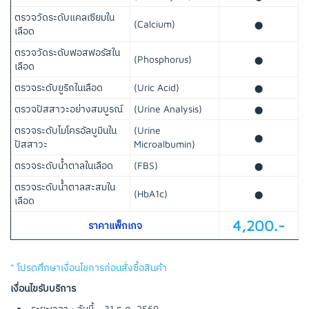
ตรวจวัดระดับแคลเซียมใน
(Calcium)
⬤
เลือด
ตรวจวัดระดับฟอสฟอรัสใน
(Phosphorus)
⬤
เลือด
ตรวจระดับยูริกในเลือด
(Uric Acid)
⬤
ตรวจปัสสาวะอย่างสมบูรณ์
(Urine Analysis)
⬤
ตรวจระดับไมโครอัลบูมินใน
(Urine
⬤
ปัสสาวะ
Microalbumin)
ตรวจระดับน้ำตาลในเลือด
(FBS)
⬤
ตรวจระดับน้ำตาลสะสมใน
(HbA1c)
⬤
เลือด
4,200.-
ราคาแพ็กเกจ
* โปรดศึกษาเงื่อนไขการก่อนสั่งซื้อสินค้า
เงื่อนไขรับบริการ
ระยะเวลา : วันนี้ - 31 ธ.ค. 2569