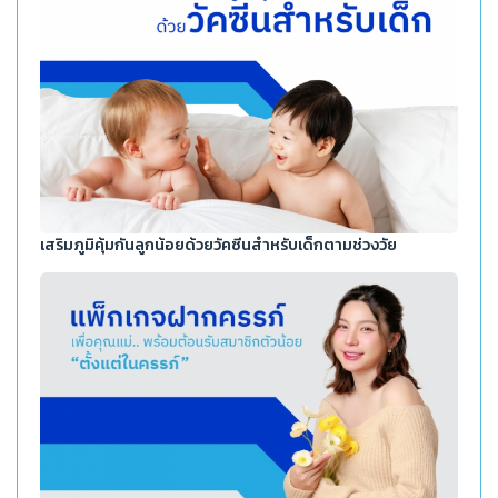
เสริมภูมิคุ้มกันลูกน้อยด้วยวัคซีนสำหรับเด็กตามช่วงวัย