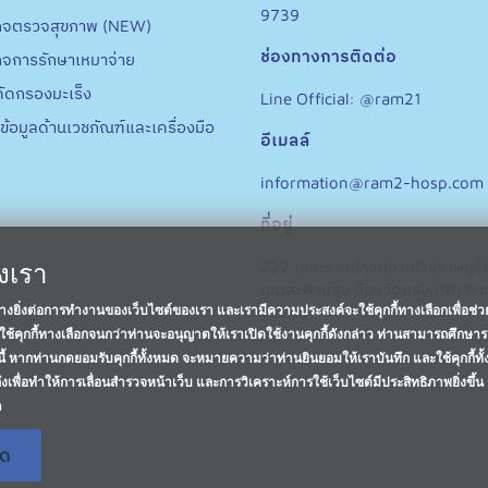
9739
กจตรวจสุขภาพ (NEW)
ช่องทางการติดต่อ
กจการรักษาเหมาจ่าย
ัดกรองมะเร็ง
Line Official: @ram21
ข้อมูลด้านเวชภัณฑ์และเครื่องมือ
อีเมลล์
information@ram2-hosp.com
ที่อยู่
องเรา
222 ถนนรามคำแหง แขวงราษฎร์
เขตสะพานสูง จังหวัดกรุงเทพมห
อย่างยิ่งต่อการทำงานของเว็บไซต์ของเรา และเรามีความประสงค์จะใช้คุกกี้ทางเลือกเพื่อช่
10240
ช้คุกกี้ทางเลือกจนกว่าท่านจะอนุญาตให้เราเปิดใช้งานคุกกี้ดังกล่าว ท่านสามารถศึกษาร
งนี้ หากท่านกดยอมรับคุกกี้ทั้งหมด จะหมายความว่าท่านยินยอมให้เราบันทึก และใช้คุกกี้ทั
งเพื่อทำให้การเลื่อนสำรวจหน้าเว็บ และการวิเคราะห์การใช้เว็บไซต์มีประสิทธิภาพยิ่งขึ้น
า
มด