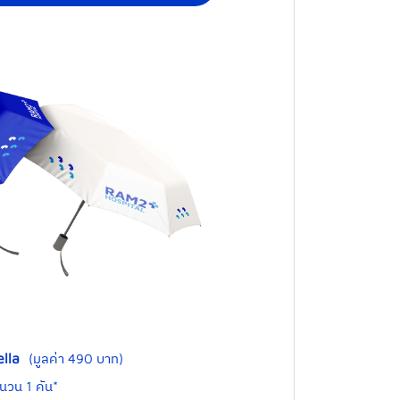
ella
(มูลค่า 490 บาท)
นวน 1 คัน*